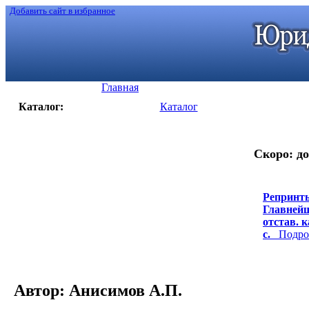
Добавить сайт в избранное
Главная
Каталог:
Каталог
Скоро: до
Репринты
Главнейш
отстав. к
с.
Подроб
Автор: Анисимов А.П.