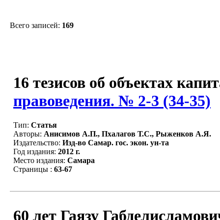
Всего записей:
169
16 тезисов об объектах капи
правоведения. № 2-3 (34-35)
Тип:
Статья
Авторы:
Анисимов А.П., Пхалагов Т.С., Рыженков А.Я.
Издательство:
Изд-во Самар. гос. экон. ун-та
Год издания:
2012 г.
Место издания:
Самара
Страницы :
63-67
60 лет Гаязу Габделисламови