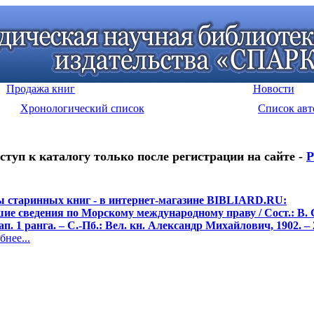
Продажа книг
Новости
Хронологический список
Список авт
ступ к каталогу только после регистрации на сайте -
Р
 старинных книг - в интернет-магазине BIBLIARD.RU:
ие сведения по Морскому международному праву / Сост.: В. 
ап. 1 ранга. – С.-Пб.: Вел. кн. Александр Михайлович, 1902. –
нее...