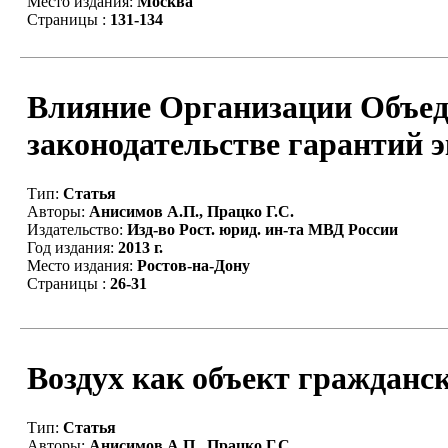
Место издания:
Москва
Страницы :
131-134
Влияние Организации Объед
законодательстве гарантий э
Тип:
Статья
Авторы:
Анисимов А.П., Працко Г.С.
Издательство:
Изд-во Рост. юрид. ин-та МВД России
Год издания:
2013 г.
Место издания:
Ростов-на-Дону
Страницы :
26-31
Воздух как объект гражданс
Тип:
Статья
Авторы:
Анисимов А.П., Працко Г.С.