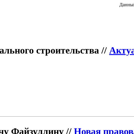
Данный
тального строительства //
Акту
чу Файзуллину //
Новая правов