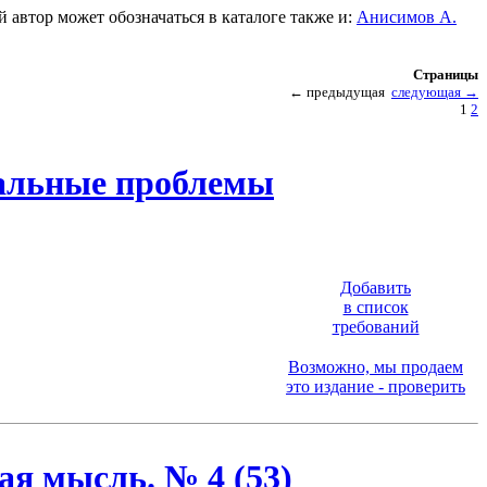
 автор может обозначаться в каталоге также и:
Анисимов А.
Страницы
←
предыдущая
следующая
→
1
2
альные проблемы
Добавить
в список
требований
Возможно, мы продаем
это издание - проверить
ая мысль. № 4 (53)