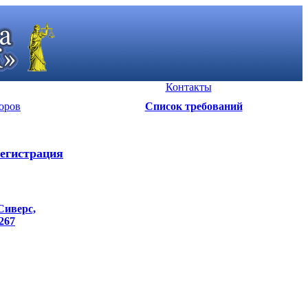
Контакты
оров
Список требований
егистрация
Сиверс,
 267