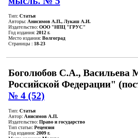
мысль. № 5
Тип:
Статья
Авторы:
Анисимов А.П., Лукаш А.И.
Издательство:
ООО "НПЦ "ГРУС"
Год издания:
2012 г.
Место издания:
Волгоград
Страницы :
18-23
Боголюбов С.А., Васильева 
Российской Федерации" (постат
№ 4 (52)
Тип:
Статья
Автор:
Анисимов А.П.
Издательство:
Право и государство
Тип статьи:
Рецензия
Год издания:
2009 г.