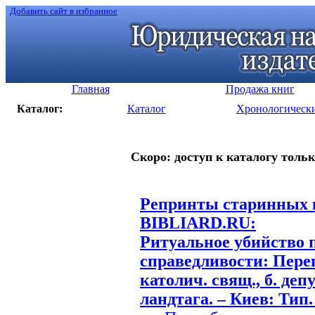
Добавить сайт в избранное
Главная
Продажа книг
Каталог:
Каталог
Хронологическ
Скоро: доступ к каталогу тольк
Репринты старинных к
BIBLIARD.RU:
Ритуальное убийство 
справедливости: Перев
католич. свящ., б. деп
ландтага. – Киев: Тип.