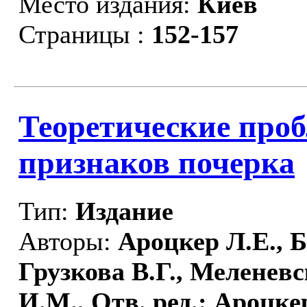
Место издания:
Киев
Страницы :
152-157
Теоретические про
признаков почерка
Тип:
Издание
Авторы:
Ароцкер Л.Е., Б
Грузкова В.Г., Меленев
И.М., Отв. ред.: Ароцке