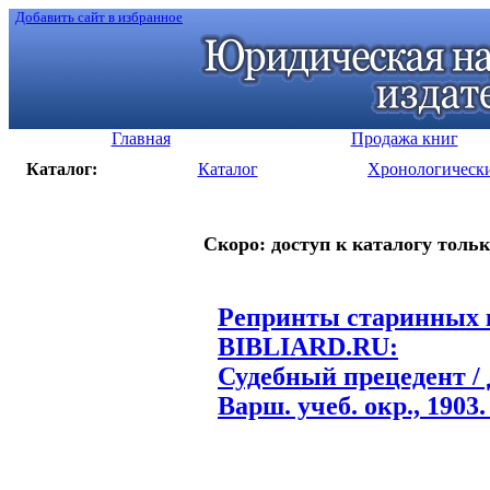
Добавить сайт в избранное
Главная
Продажа книг
Каталог:
Каталог
Хронологическ
Скоро: доступ к каталогу тольк
Репринты старинных к
BIBLIARD.RU:
Судебный прецедент / 
Варш. учеб. окр., 1903. 