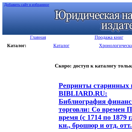
Добавить сайт в избранное
Главная
Продажа книг
Каталог:
Каталог
Хронологическ
Скоро: доступ к каталогу тольк
Репринты старинных к
BIBLIARD.RU:
Библиография финанс
торговли: Со времен 
время (с 1714 по 1879 
кн., брошюр и отд. отт. 