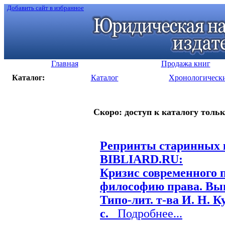
Добавить сайт в избранное
Главная
Продажа книг
Каталог:
Каталог
Хронологическ
Скоро: доступ к каталогу тольк
Репринты старинных к
BIBLIARD.RU:
Кризис современного 
философию права. Вып.
Типо-лит. т-ва И. Н. К
с.
Подробнее...