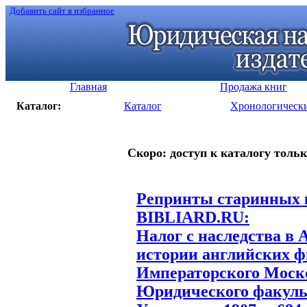
Добавить сайт в избранное
Главная
Продажа книг
Каталог:
Каталог
Хронологическ
Скоро: доступ к каталогу тольк
Репринты старинных к
BIBLIARD.RU:
Налог с наследства в 
истории английских ф
Императорского Моск
Юридического факульте