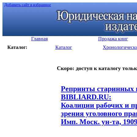
Добавить сайт в избранное
Главная
Продажа книг
Каталог:
Каталог
Хронологическ
Скоро: доступ к каталогу тольк
Репринты старинных к
BIBLIARD.RU:
Коалиции рабочих и п
зрения уголовного пра
Имп. Моск. ун-та, 1909.