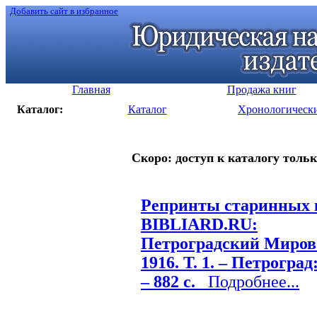
Добавить сайт в избранное
Главная
Продажа книг
Каталог:
Каталог
Хронологическ
Скоро: доступ к каталогу тольк
Репринты старинных к
BIBLIARD.RU:
Петроградский Мировой
1916. Т. 1. – Петрогра
– 882 с.
Подробнее...