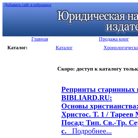
Добавить сайт в избранное
Главная
Продажа книг
Каталог:
Каталог
Хронологическ
Скоро: доступ к каталогу тольк
Репринты старинных к
BIBLIARD.RU:
Основы христианства:
Христос. Т. 1 / Тареев 
Посад: Тип. Св.-Тр. Се
с.
Подробнее...