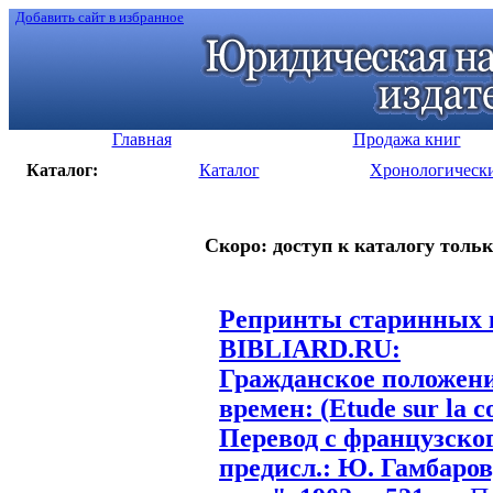
Добавить сайт в избранное
Главная
Продажа книг
Каталог:
Каталог
Хронологическ
Скоро: доступ к каталогу тольк
Репринты старинных к
BIBLIARD.RU:
Гражданское положен
времен: (Etude sur la c
Перевод с французского
предисл.: Ю. Гамбаров