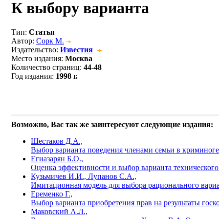
К выбору варианта
Тип
:
Статья
Автор
:
Сорк М.
Издательство
:
Известия
Место издания
:
Москва
Количество страниц
:
44-48
Год издания
:
1998 г.
Возможно, Вас так же заинтересуют следующие издания:
Шестаков Д.А.,
Выбор варианта поведения членами семьи в криминог
Егиазарян Б.О.,
Оценка эффективности и выбор варианта технического
Кузьмичев И.И., Лупанов С.А.,
Имитационная модель для выбора рационального вар
Еременко Г.,
Выбор варианта приобретения прав на результаты госк
Маковский А.Л.,