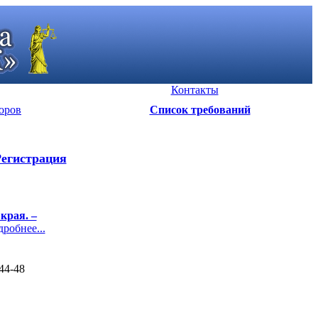
Контакты
оров
Список требований
егистрация
края. –
обнее...
 44-48