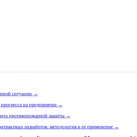
енной ситуации
→
 прогресса на предприятии
→
ианта противопожарной защиты
→
онтрактных разработок: методология и ее применение
→