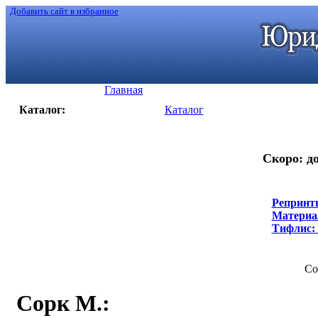
Добавить сайт в избранное
Главная
Каталог:
Каталог
Скоро: до
Репринт
Материал
Тифлис: Т
Со
Сорк М.
: