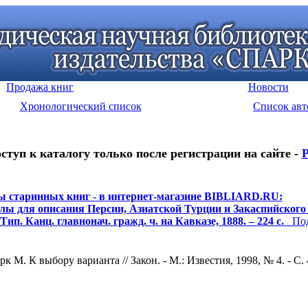
Продажа книг
Новости
Хронологический список
Список авт
ступ к каталогу только после регистрации на сайте -
Р
ы старинных книг - в интернет-магазине BIBLIARD.RU:
ы для описания Персии, Азиатской Турции и Закаспийского 
ип. Канц. главнонач. гражд. ч. на Кавказе, 1888. – 224 с.
Подр
рк М. К выбору варианта // Закон. - М.: Известия, 1998, № 4. - С.