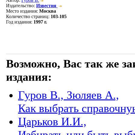
Автор
:
Гуров В.
Издательство
:
Известия
Место издания
:
Москва
Количество страниц
:
103-105
Год издания
:
1997 г.
Возможно, Вас так же з
издания:
Гуров В., Зюляев А.,
Как выбрать справочн
Царьков И.И.,
Избирать или быть вы