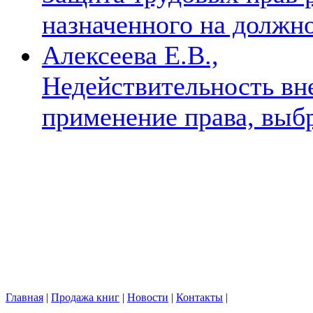
назначенного на должн
Алексеева Е.В.,
Недействительность вн
применение права, выб
Главная
|
Продажа книг
|
Новости
|
Контакты
|