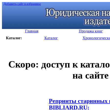
Добавить сайт в избранное
Главная
Продажа книг
Каталог:
Каталог
Хронологическ
Скоро: доступ к катал
на сайте
Репринты старинных к
BIBLIARD.RU: