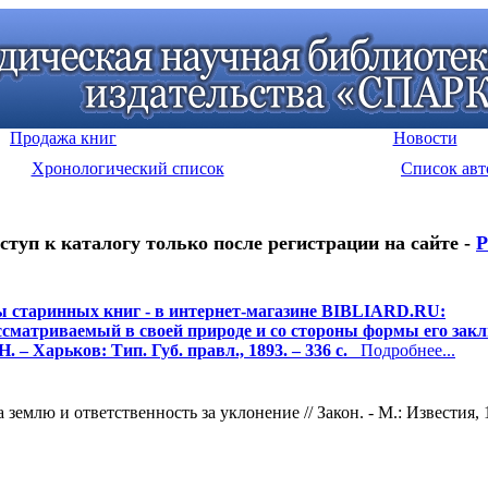
Продажа книг
Новости
Хронологический список
Список авт
ступ к каталогу только после регистрации на сайте -
Р
 старинных книг - в интернет-магазине BIBLIARD.RU:
ссматриваемый в своей природе и со стороны формы его закл
. – Харьков: Тип. Губ. правл., 1893. – 336 с.
Подробнее...
землю и ответственность за уклонение // Закон. - М.: Известия, 1