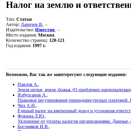
Налог на землю и ответствен
Тип
:
Статья
Автор
:
Ларичев В.
Издательство
:
Известия
Место издания
:
Москва
Количество страниц
:
120-121
Год издания
:
1997 г.
Возможно, Вас так же заинтересуют следующие издания:
Павлов А.,
Земля ничья, земля -божья. (О проблемах национализац
Ялбулганов А.,
Правовое регулирование природоресурсных платежей. Пл
Чих А.Н.,
Единый налог на вмененный доход и уголовная ответст
Фокина Л.Ю.,
Уклонение от уплаты налогов организациями. Данные, 
Богомяков И.В.,