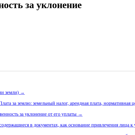
ность за уклонение
ии земли)
→
ата за землю: земельный налог, арендная плата, нормативная ц
венность за уклонение от его уплаты
→
содержащиеся в документах, как основание привлечения лица к