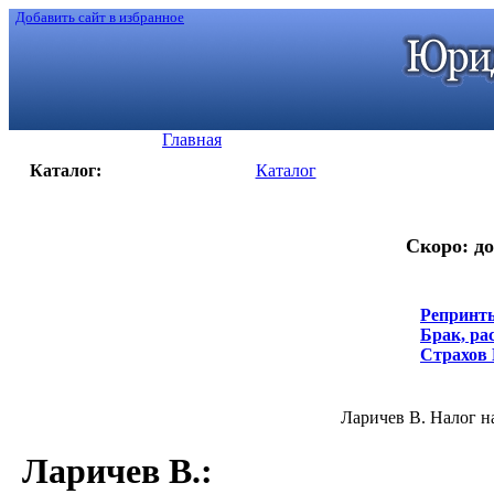
Добавить сайт в избранное
Главная
Каталог:
Каталог
Скоро: до
Репринты
Брак, ра
Страхов Н
Ларичев В. Налог на 
Ларичев В.
: