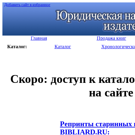
Добавить сайт в избранное
Главная
Продажа книг
Каталог:
Каталог
Хронологическ
Скоро: доступ к катал
на сайте
Репринты старинных к
BIBLIARD.RU: