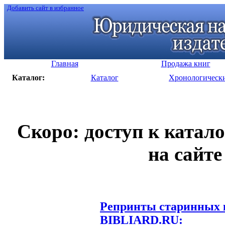
Добавить сайт в избранное
Главная
Продажа книг
Каталог:
Каталог
Хронологическ
Скоро: доступ к катал
на сайте
Репринты старинных к
BIBLIARD.RU: