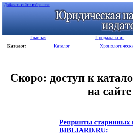
Добавить сайт в избранное
Главная
Продажа книг
Каталог:
Каталог
Хронологическ
Скоро: доступ к катал
на сайте
Репринты старинных к
BIBLIARD.RU: