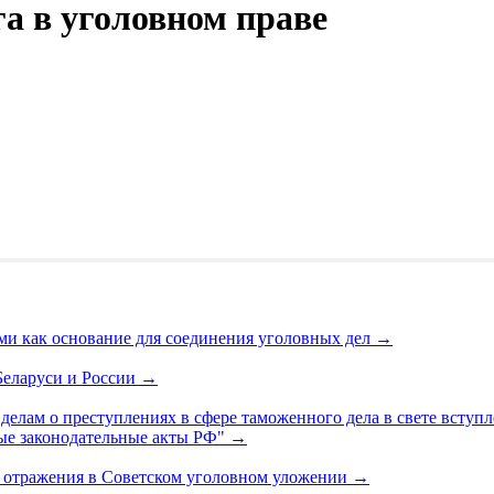
а в уголовном праве
ми как основание для соединения уголовных дел
→
Беларуси и России
→
лам о преступлениях в сфере таможенного дела в свете вступле
ые законодательные акты РФ"
→
и отражения в Советском уголовном уложении
→