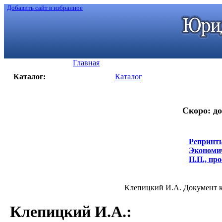
Добавить сайт в избранное
Главная
Каталог:
Каталог
Скоро: до
Репринты
Экономич
П.П., про
Клепицкий И.А. Документ как
Клепицкий И.А.
: