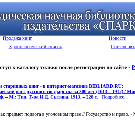
Продажа книг
Новости
Хронологический список
Список авт
ступ к каталогу только после регистрации на сайте -
Р
 старинных книг - в интернет-магазине BIBLIARD.RU:
еский рост русского государства за 300 лет (1613 – 1912) / М
ф. – М.: Тип. Т-ва И.Д. Сытина, 1913. – 228 с.
Подробнее...
 предмет подлога в уголовном праве // Государство и право. - М.