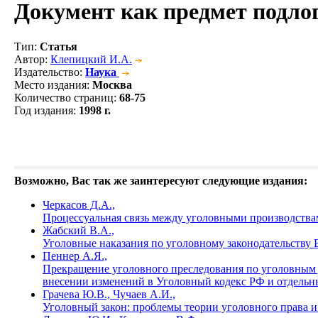
Документ как предмет подлог
Тип
:
Статья
Автор
:
Клепицкий И.А.
Издательство
:
Наука
Место издания
:
Москва
Количество страниц
:
68-75
Год издания
:
1998 г.
Возможно, Вас так же заинтересуют следующие издания:
Черкасов Д.А.,
Процессуальная связь между уголовными производства
Жабский В.А.,
Уголовные наказания по уголовному законодательству 
Пеннер А.Я.,
Прекращение уголовного преследования по уголовным де
внесении изменений в Уголовный кодекс РФ и отдельн
Грачева Ю.В., Чучаев А.И.,
Уголовный закон: проблемы теории уголовного права 