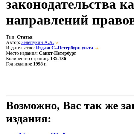
законодательства к
направлений право
Тип
:
Статья
Автор
:
Зелепукин А.А.
Издательство
:
Изд-во С.-Петербург. ун-та
Место издания
:
Санкт-Петербург
Количество страниц
:
135-136
Год издания
:
1998 г.
Возможно, Вас так же з
издания: