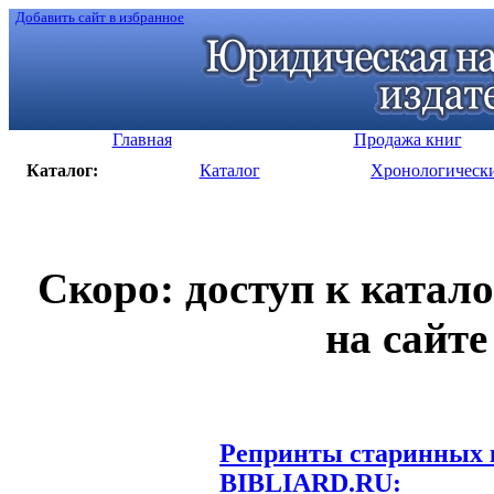
Добавить сайт в избранное
Главная
Продажа книг
Каталог:
Каталог
Хронологическ
Скоро: доступ к катал
на сайте
Репринты старинных к
BIBLIARD.RU: