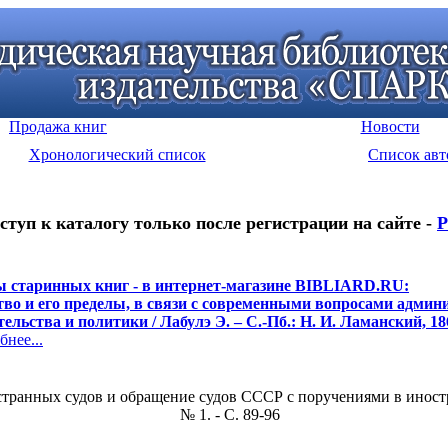
Продажа книг
Новости
Хронологический список
Список авт
ступ к каталогу только после регистрации на сайте -
Р
 старинных книг - в интернет-магазине BIBLIARD.RU:
тво и его пределы, в связи с современными вопросами админ
ельства и политики / Лабулэ Э. – С.-Пб.: Н. И. Ламанский, 186
нее...
анных судов и обращение судов СССР с поручениями в иностранн
№ 1. - С. 89-96