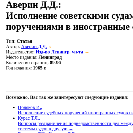
Аверин Д.Д.
:
Исполнение советскими суда
поручениями в иностранные
Тип
:
Статья
Автор
:
Аверин Д.Д.
Издательство
:
Изд-во Ленингр. ун-та
Место издания
:
Ленинград
Количество страниц
:
89-96
Год издания
:
1965 г.
Возможно, Вас так же заинтересуют следующие издания:
Поляков И.,
Исполнение судебных поручений иностранных судов н
Курас Т.Л.,
Вопросы разграничения подведомственности дел между
системы судов в другую
→