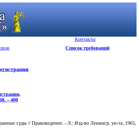
Контакты
оров
Список требований
егистрация
истрации,
8. – 400
ые суды // Правоведение. - Л.: Изд-во Ленингр. ун-та, 1965,