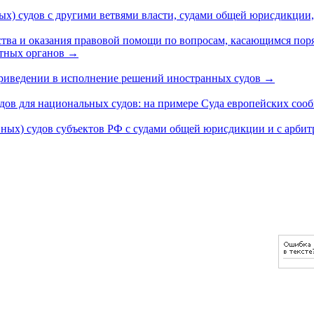
х) судов с другими ветвями власти, судами общей юрисдикци
тва и оказания правовой помощи по вопросам, касающимся поря
нтных органов
→
приведении в исполнение решений иностранных судов
→
ов для национальных судов: на примере Суда европейских соо
ных) судов субъектов РФ с судами общей юрисдикции и с арб