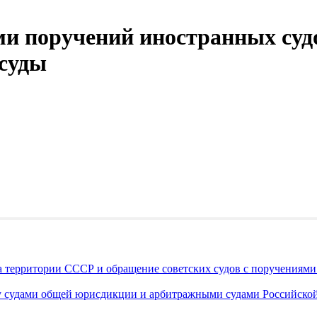
ми поручений иностранных суд
 суды
а территории СССР и обращение советских судов с поручениям
 судами общей юрисдикции и арбитражными судами Российской 