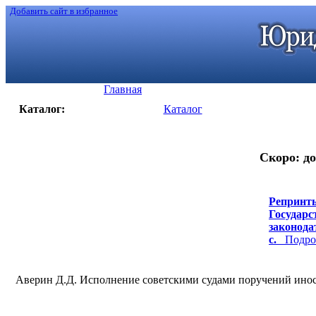
Добавить сайт в избранное
Главная
Каталог:
Каталог
Скоро: до
Репринты
Государс
законодат
с.
Подроб
Аверин Д.Д. Исполнение советскими судами поручений иностр