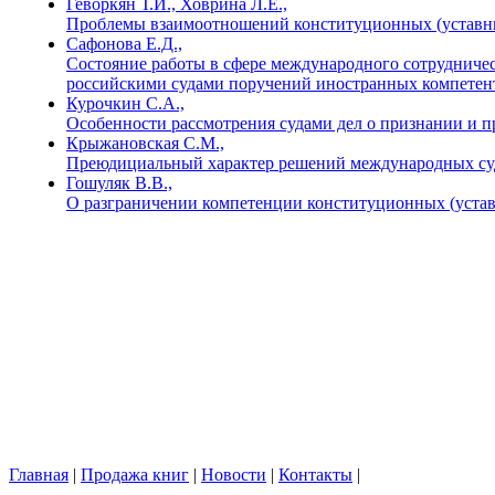
Геворкян Т.И., Ховрина Л.Е.,
Проблемы взаимоотношений конституционных (уставны
Сафонова Е.Д.,
Состояние работы в сфере международного сотрудничес
российскими судами поручений иностранных компете
Курочкин С.А.,
Особенности рассмотрения судами дел о признании и 
Крыжановская С.М.,
Преюдициальный характер решений международных суд
Гошуляк В.В.,
О разграничении компетенции конституционных (устав
Главная
|
Продажа книг
|
Новости
|
Контакты
|