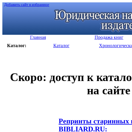
Добавить сайт в избранное
Главная
Продажа книг
Каталог:
Каталог
Хронологическ
Скоро: доступ к катал
на сайте
Репринты старинных к
BIBLIARD.RU: