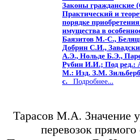
Законы гражданские (Св
Практический и теор
порядке приобретения
имущества в особенност
Баязитов М.-С., Беляц
Добрин С.И., Завадски
А.Э., Нольде Б.Э., Пар
Рубин И.И.; Под ред.: 
М.: Изд. З.М. Зильберб
с.
Подробнее...
Тарасов М.А. Значение 
перевозок прямого