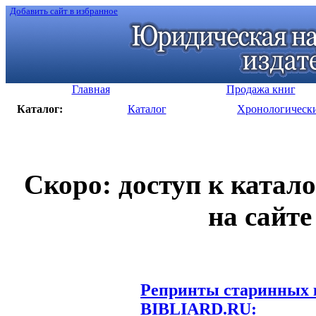
Добавить сайт в избранное
Главная
Продажа книг
Каталог:
Каталог
Хронологическ
Скоро: доступ к катал
на сайте
Репринты старинных к
BIBLIARD.RU: