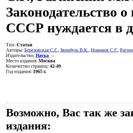
Законодательство о
СССР нуждается в 
Тип
:
Статья
Авторы
:
Березовская С.Г.
,
Звирбуль В.К.
,
Новиков С.Г.
,
Рагин
Издательство
:
Наука
Место издания
:
Москва
Количество страниц
:
42-49
Год издания
:
1965 г.
Возможно, Вас так же з
издания: