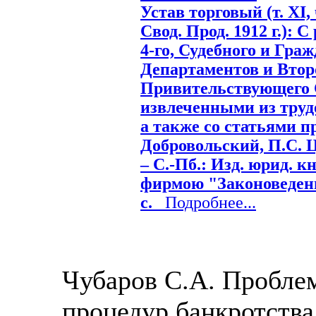
Устав торговый (т. XI, ч
Свод. Прод. 1912 г.): 
4-го, Судебного и Гра
Департаментов и Втор
Привительствующего 
извлеченными из трудо
а также со статьями пр
Добровольский, П.С. Цы
– С.-Пб.: Изд. юрид. к
фирмою "Законоведение
с.
Подробнее...
Чубаров С.А. Пробле
процедур банкротств