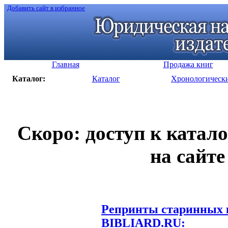
Добавить сайт в избранное
Главная
Продажа книг
Каталог:
Каталог
Хронологическ
Скоро: доступ к катал
на сайте
Репринты старинных к
BIBLIARD.RU: