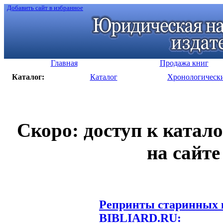
Добавить сайт в избранное
Главная
Продажа книг
Каталог:
Каталог
Хронологическ
Скоро: доступ к катал
на сайте
Репринты старинных к
BIBLIARD.RU: