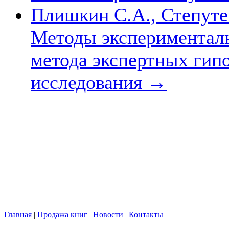
Плишкин С.А., Степуте
Методы эксперименталь
метода экспертных гип
исследования
→
Главная
|
Продажа книг
|
Новости
|
Контакты
|