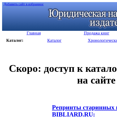
Добавить сайт в избранное
Главная
Продажа книг
Каталог:
Каталог
Хронологическ
Скоро: доступ к катал
на сайте
Репринты старинных к
BIBLIARD.RU: