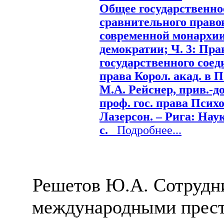
Общее государственное
сравнительного правове
современной монархии
демократии; Ч. 3: Пра
государственного соед
права Корол. акад. в П
М.А. Рейснер, прив.-до
проф. гос. права Психо
Лазерсон. – Рига: Наук
с.
Подробнее...
Решетов Ю.А. Сотрудни
международными прест