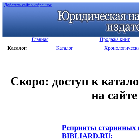
Добавить сайт в избранное
Главная
Продажа книг
Каталог:
Каталог
Хронологическ
Скоро: доступ к катал
на сайте
Репринты старинных к
BIBLIARD.RU: