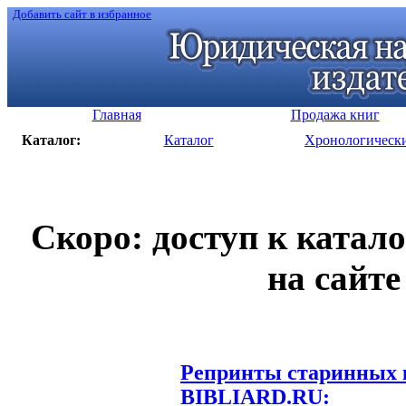
Добавить сайт в избранное
Главная
Продажа книг
Каталог:
Каталог
Хронологическ
Скоро: доступ к катал
на сайте
Репринты старинных к
BIBLIARD.RU: