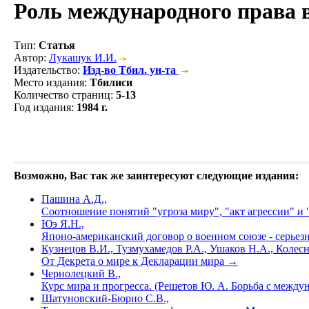
Роль международного права 
Тип
:
Статья
Автор
:
Лукашук И.И.
Издательство
:
Изд-во Тбил. ун-та
Место издания
:
Тбилиси
Количество страниц
:
5-13
Год издания
:
1984 г.
Возможно, Вас так же заинтересуют следующие издания:
Пашина А.Д.,
Соотношение понятий "угроза миру", "акт агрессии" и
Юэ Я.Н.,
Японо-американский договор о военном союзе - серьезн
Кузнецов В.И., Тузмухамедов Р.А., Ушаков Н.А., Колесн
От Декрета о мире к Декларации мира
→
Чернолецкий В.,
Курс мира и прогресса. (Решетов Ю. А. Борьба с между
Шатуновский-Бюрно С.В.,