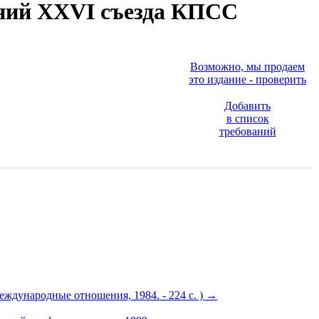
ений XXVI съезда КПСС
Возможно, мы продаем
это издание - проверить
Добавить
в список
требований
еждународные отношения, 1984. - 224 с. )
→