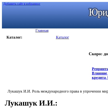
Добавить сайт в избранное
Главная
Каталог:
Каталог
Скоро: до
Репринты
Влияние 
кредита /
Лукашук И.И. Роль международного права в упрочении мира 
Лукашук И.И.
: