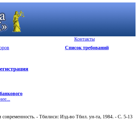
Контакты
оров
Список требований
егистрация
 банкового
е...
временность. - Тбилиси: Изд-во Тбил. ун-та, 1984. - С. 5-13