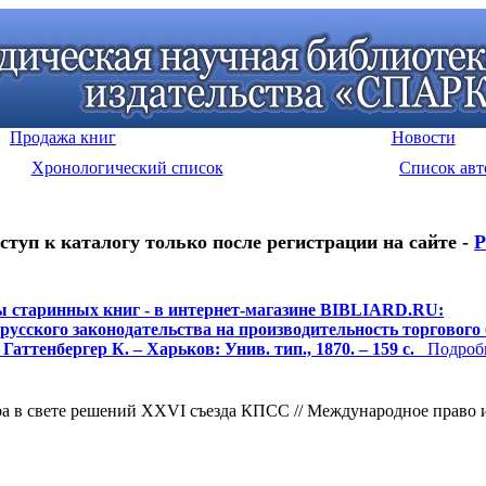
Продажа книг
Новости
Хронологический список
Список авт
ступ к каталогу только после регистрации на сайте -
Р
 старинных книг - в интернет-магазине BIBLIARD.RU:
русского законодательства на производительность торгового
 Гаттенбергер К. – Харьков: Унив. тип., 1870. – 159 с.
Подробне
в свете решений XXVI съезда КПСС // Международное право и со