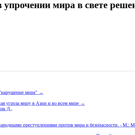
в упрочении мира в свете реш
 "нарушение мира"
→
ая угроза миру в Азии и во всем мире
→
ик Д.,
народными преступлениями против мира и безопасности. - М.: М