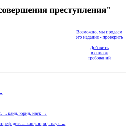
 совершения преступления"
Возможно, мы продаем
это издание - проверить
Добавить
в список
требований
→
... канд. юрид. наук
→
еф. дис. ... канд. юрид. наук
→