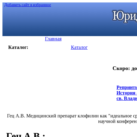
Добавить сайт в избранное
Главная
Каталог:
Каталог
Скоро: до
Репринты
История 
св. Влади
Гец А.В. Медицинский препарат клофилин как "идеальное ср
научной конференц
Гец А.В.
: