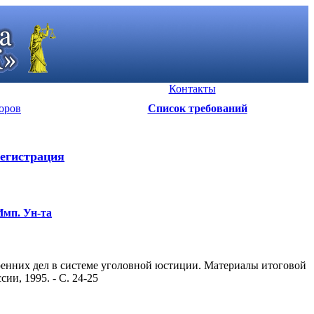
Контакты
оров
Список требований
егистрация
Имп. Ун-та
тренних дел в системе уголовной юстиции. Материалы итоговой
и, 1995. - С. 24-25