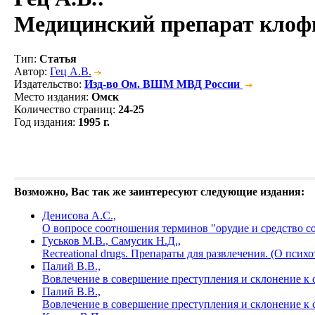
Медицинский препарат клофи
Тип
:
Статья
Автор
:
Гец А.В.
Издательство
:
Изд-во Ом. ВШМ МВД России
Место издания
:
Омск
Количество страниц
:
24-25
Год издания
:
1995 г.
Возможно, Вас так же заинтересуют следующие издания:
Денисова А.С.,
О вопросе соотношения терминов "орудие и средство 
Гуськов М.В., Самусик Н.Д.,
Recreational drugs. Препараты для развлечения. (О пси
Палий В.В.,
Вовлечение в совершение преступления и склонение к 
Палий В.В.,
Вовлечение в совершение преступления и склонение к 