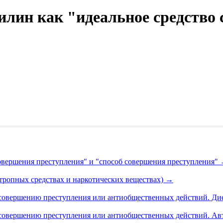
лин как "идеальное средство
совершения преступления" и "способ совершения преступления"
хотропных средствах и наркотических веществах)
→
совершению преступления или антиобщественных действий. Дис. 
совершению преступления или антиобщественных действий. Автор