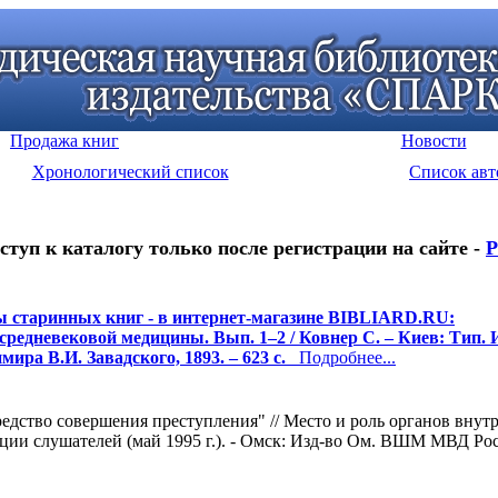
Продажа книг
Новости
Хронологический список
Список авт
ступ к каталогу только после регистрации на сайте -
Р
 старинных книг - в интернет-магазине BIBLIARD.RU:
средневековой медицины. Вып. 1–2 / Ковнер С. – Киев: Тип. 
мира В.И. Завадского, 1893. – 623 c.
Подробнее...
едство совершения преступления" // Место и роль органов вну
ии слушателей (май 1995 г.). - Омск: Изд-во Ом. ВШМ МВД Росси