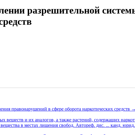
лении разрешительной системы
средств
чения правонарушений в сфере оборота наркотических средств
х веществ и их аналогов, а также растений, содержащих наркот
ещества в местах лишения свобод. Автореф. дис. ... канд. юрид