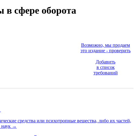
 в сфере оборота
Возможно, мы продаем
это издание - проверить
Добавить
в список
требований
→
ические средства или психотропные вещества, либо их частей,
. наук
→