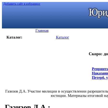
Добавить сайт в избранное
Главная
Каталог:
Каталог
Скоро: до
Репринты
Наказание
Петерб. у
Газизов Д.А. Участие милиции в осуществлении разрешительн
юстиции. Материалы итоговой нау
Газизов Д.А.
: