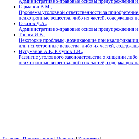
Административно-правовые основы предупреждения и п
Гарманов В.М.,
Проблемы уголовной ответственности за приобретение 
психотропные вещества, либо их частей, содержащих н
Газизов Д.А.,
Административно-правовые основы предупреждения и пр
Танага И.В.,
Некоторые проблемы, возникающие при квалификации сб
или психотропные вещества, либо их частей, содержащ
Нугуманов А.Р., Юсупов Т.И.,
Развитие уголовного законодательства о хищении либо
психотропные вещества, либо их частей, содержащих н
Главная
|
Продажа книг
|
Новости
|
Контакты
|