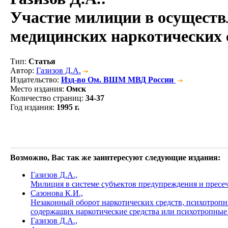
Участие милиции в осуществ
медицинских наркотических 
Тип
:
Статья
Автор
:
Газизов Д.А.
Издательство
:
Изд-во Ом. ВШМ МВД России
Место издания
:
Омск
Количество страниц
:
34-37
Год издания
:
1995 г.
Возможно, Вас так же заинтересуют следующие издания:
Газизов Д.А.,
Милиция в системе субъектов предупреждения и пресе
Сазонова К.И.,
Незаконный оборот наркотических средств, психотропны
содержащих наркотические средства или психотропные в
Газизов Д.А.,