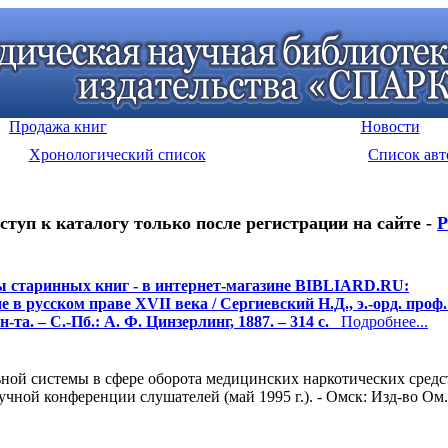
Продажа книг
Новости
Хронологический список
Список авт
ступ к каталогу только после регистрации на сайте -
Р
 старинных книг - в интернет-магазине BIBLIARD.RU:
 в русском праве XVII века / Сергиевский Н.Д., э.-орд. проф.
н-та. – С.-Пб.: А. Ф. Цинзерлинг, 1887. – 314 с.
Подробнее...
ой системы в сфере оборота медицинских наркотических средств
чной конференции слушателей (май 1995 г.). - Омск: Изд-во Ом