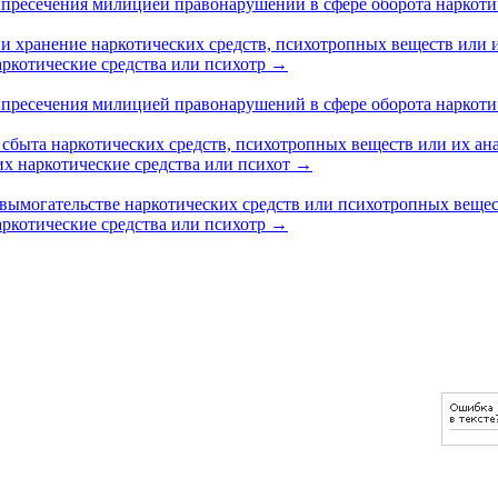
ресечения милицией правонарушений в сфере оборота наркотич
и хранение наркотических средств, психотропных веществ или и
аркотические средства или психотр
→
есечения милицией правонарушений в сфере оборота наркотическ
ыта наркотических средств, психотропных веществ или их анал
их наркотические средства или психот
→
 вымогательстве наркотических средств или психотропных вещес
аркотические средства или психотр
→