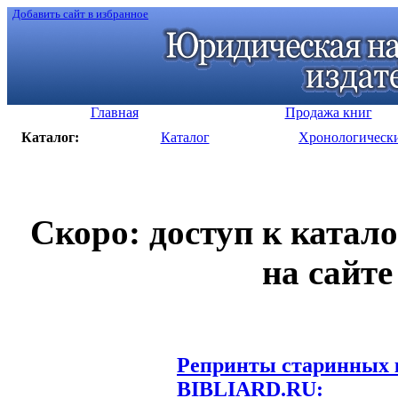
Добавить сайт в избранное
Главная
Продажа книг
Каталог:
Каталог
Хронологическ
Скоро: доступ к катал
на сайте
Репринты старинных к
BIBLIARD.RU: