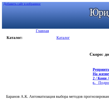
Добавить сайт в избранное
Главная
Каталог:
Каталог
Скоро: до
Репринты
На жизне
2 / Кони 
с.
Подроб
Баранов А.К. Автоматизация выбора методов прогнозировани