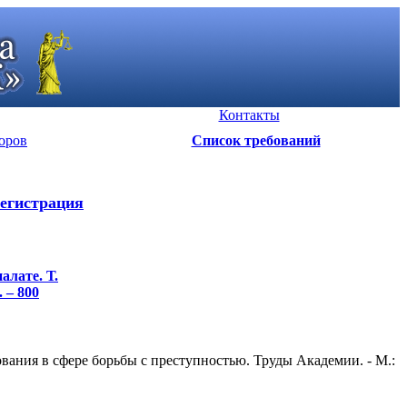
Контакты
оров
Список требований
егистрация
алате. Т.
. – 800
ания в сфере борьбы с преступностью. Труды Академии. - М.: