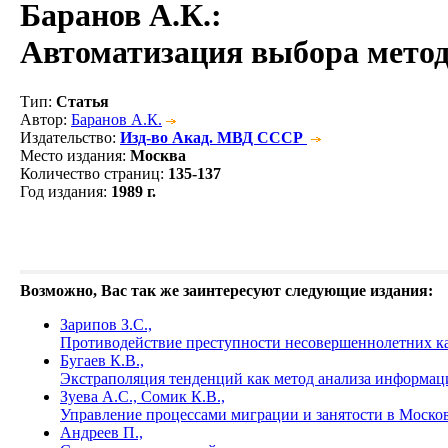
Баранов А.К.
:
Автоматизация выбора метод
Тип
:
Статья
Автор
:
Баранов А.К.
Издательство
:
Изд-во Акад. МВД СССР
Место издания
:
Москва
Количество страниц
:
135-137
Год издания
:
1989 г.
Возможно, Вас так же заинтересуют следующие издания:
Зарипов З.С.,
Противодействие преступности несовершеннолетних ка
Бугаев К.В.,
Экстраполяция тенденций как метод анализа информа
Зуева А.С., Сомик К.В.,
Управление процессами миграции и занятости в Моско
Андреев П.,