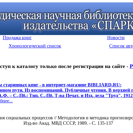
Продажа книг
Новости
Хронологический список
Список авт
ступ к каталогу только после регистрации на сайте -
Р
 старинных книг - в интернет-магазине BIBLIARD.RU:
нном пути. Из воспоминаний. Публичные чтения. В верхней п
А.Ф. – С.-Пб.: Тип. С.-Пб. Т-ва Печат. и Изд. дела "Труд", 1912
нее...
я социальных процессов // Методология и методика прогнозиров
Изд-во Акад. МВД СССР, 1989. - С. 135-137