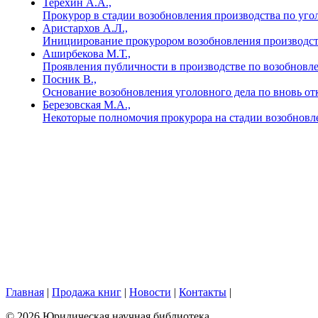
Терехин А.А.,
Прокурор в стадии возобновления производства по уго
Аристархов А.Л.,
Инициирование прокурором возобновления производств
Аширбекова М.Т.,
Проявления публичности в производстве по возобновл
Посник В.,
Основание возобновления уголовного дела по вновь от
Березовская М.А.,
Некоторые полномочия прокурора на стадии возобновл
Главная
|
Продажа книг
|
Новости
|
Контакты
|
© 2026 Юридическая научная библиотека