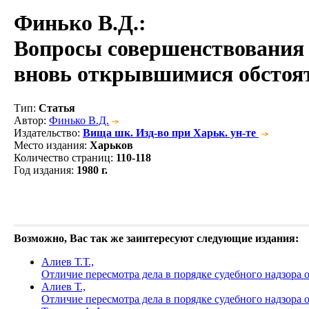
Финько В.Д.
:
Вопросы совершенствования д
вновь открывшимися обстоя
Тип
:
Статья
Автор
:
Финько В.Д.
Издательство
:
Вища шк. Изд-во при Харьк. ун-те
Место издания
:
Харьков
Количество страниц
:
110-118
Год издания
:
1980 г.
Возможно, Вас так же заинтересуют следующие издания:
Алиев Т.Т.,
Отличие пересмотра дела в порядке судебного надзора
Алиев Т.,
Отличие пересмотра дела в порядке судебного надзора