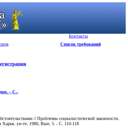
Контакты
оров
Список требований
егистрация
оп. – С.-
бстоятельствами // Проблемы социалистической законности.
рьк. ун-те, 1980, Вып. 5. - С. 110-118