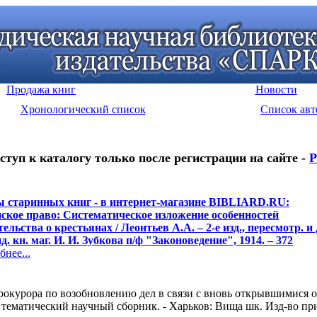
Продажа книг
Новости
Хронологический список
Список авт
ступ к каталогу только после регистрации на сайте -
Р
 старинных книг - в интернет-магазине BIBLIARD.RU:
ское право: Систематическое изложение особенностей
ельства о крестьянах / Леонтьев А.А. – 2-е изд., пересмотр. и д
. кн. маг. И. И. Зубкова п/ф "Законоведение", 1914. – 372
нее...
окурора по возобновлению дел в связи с вновь открывшимися о
матический научный сборник. - Харьков: Вища шк. Изд-во при Ха