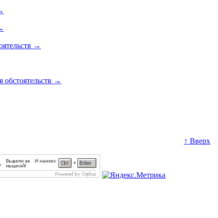
→
→
оятельств
→
я обстоятельств
→
↑ Вверх