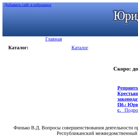
Добавить сайт в избранное
Главная
Каталог:
Каталог
Скоро: до
Репринты
Крестьян
законодат
Пб.: Юрид
с.
Подроб
Финько В.Д. Вопросы совершенствования деятельности пр
Республиканский межведомственный те