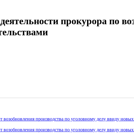
еятельности прокурора по воз
тельствами
 от возобновления производства по уголовному делу ввиду новы
 от возобновления производства по уголовному делу ввиду новы