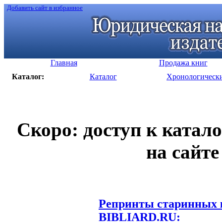
Добавить сайт в избранное
Главная
Продажа книг
Каталог:
Каталог
Хронологическ
Скоро: доступ к катал
на сайте
Репринты старинных к
BIBLIARD.RU: