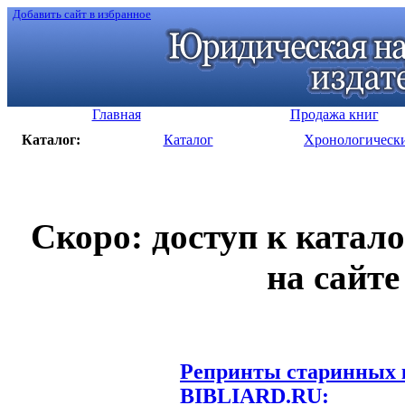
Добавить сайт в избранное
Главная
Продажа книг
Каталог:
Каталог
Хронологическ
Скоро: доступ к катал
на сайте
Репринты старинных к
BIBLIARD.RU: