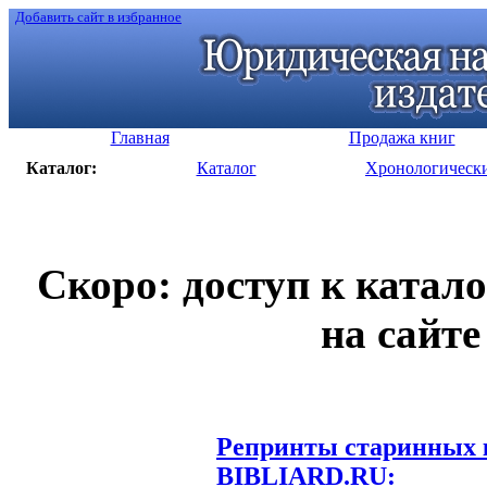
Добавить сайт в избранное
Главная
Продажа книг
Каталог:
Каталог
Хронологическ
Скоро: доступ к катал
на сайте
Репринты старинных к
BIBLIARD.RU: