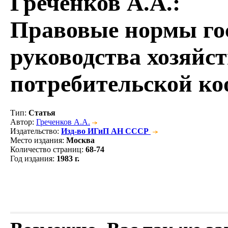
Греченков А.А.
:
Правовые нормы го
руководства хозяйс
потребительской к
Тип
:
Статья
Автор
:
Греченков А.А.
Издательство
:
Изд-во ИГиП АН СССР
Место издания
:
Москва
Количество страниц
:
68-74
Год издания
:
1983 г.