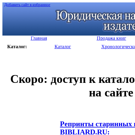
Добавить сайт в избранное
Главная
Продажа книг
Каталог:
Каталог
Хронологическ
Скоро: доступ к катал
на сайте
Репринты старинных к
BIBLIARD.RU: