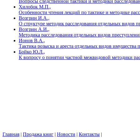
Вопросы следственной тактики и методики расследова
Хилобок М.П.,
Особенности чтения лекций по тактике и методике ра
Возгрин И.А.,
О структуре методик расследования отдельных видов 
Возгрин А.И.,
Методика расследования отдельных видов преступлени
Ионов В.А.,
Тактика розыска и ареста отдельных видов имущества 
Бойко Ю.Л.,
К вопросу о понятии частной межвидовой методики рас
Главная
|
Продажа книг
|
Новости
|
Контакты
|