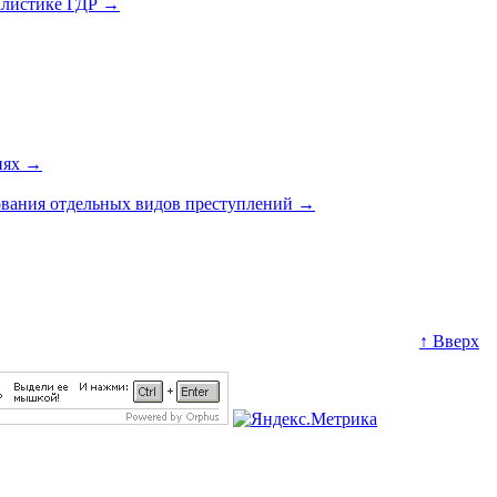
алистике ГДР
→
иях
→
дования отдельных видов преступлений
→
↑ Вверх