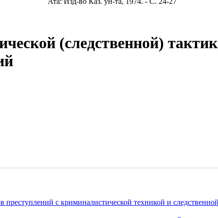
Ата: Изд-во Каз. ун-та, 1974. - С. 24-27
ческой (следственной) тактик
ий
ов преступлений с криминалистической техникой и следственно