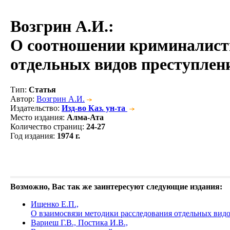
Возгрин А.И.
:
О соотношении криминалисти
отдельных видов преступлен
Тип
:
Статья
Автор
:
Возгрин А.И.
Издательство
:
Изд-во Каз. ун-та
Место издания
:
Алма-Ата
Количество страниц
:
24-27
Год издания
:
1974 г.
Возможно, Вас так же заинтересуют следующие издания:
Ищенко Е.П.,
О взаимосвязи методики расследования отдельных вид
Вариеш Г.В., Постика И.В.,