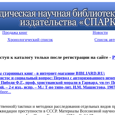
Продажа книг
Новости
Хронологический список
Список авт
ступ к каталогу только после регистрации на сайте -
Р
 старинных книг - в интернет-магазине BIBLIARD.RU:
истос и социальный вопрос: Перевод с авторизованного неме
 Пибоди Ф.Г., проф. христианской морали в Гарвард. ун-те; Пе
. – 2-е изд., испр. – М.: Т-во типо-лит. И.М. Машистова, 1907
нее...
твенной) тактики и методики расследования отдельных видов п
иквидации преступности в СССР. Материалы Всесоюзной научно