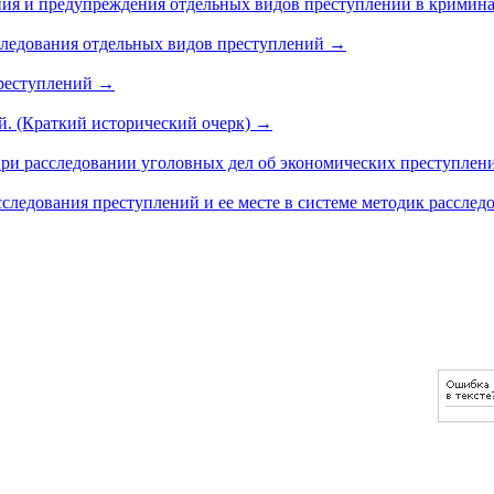
ния и предупреждения отдельных видов преступлений в кримин
сследования отдельных видов преступлений
→
преступлений
→
й. (Краткий исторический очерк)
→
при расследовании уголовных дел об экономических преступлен
следования преступлений и ее месте в системе методик рассле