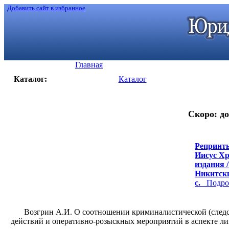
Добавить сайт в избранное
Главная
Каталог:
Каталог
Скоро: до
Репринты
Иисус Хр
издания /
Никитский
с.
Подроб
Возгрин А.И. О соотношении криминалистической (следс
действий и оперативно-розыскных мероприятий в аспекте л