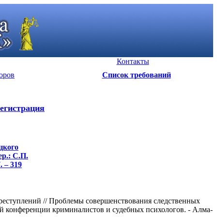
Контакты
оров
Список требований
егистрация
цкого
р.: С.П.
. – 319
реступлений // Проблемы совершенствования следственных
й конференции криминалистов и судебных психологов. - Алма-