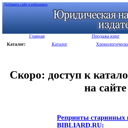
Добавить сайт в избранное
Главная
Продажа книг
Каталог:
Каталог
Хронологическ
Скоро: доступ к катал
на сайте
Репринты старинных к
BIBLIARD.RU: