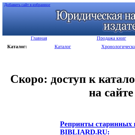
Добавить сайт в избранное
Главная
Продажа книг
Каталог:
Каталог
Хронологическ
Скоро: доступ к катал
на сайте
Репринты старинных к
BIBLIARD.RU: