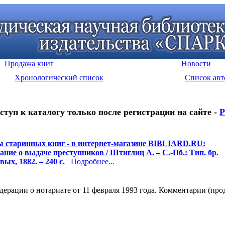
Продажа книг
Новости
Хронологический список
Список авт
ступ к каталогу только после регистрации на сайте -
Р
 старинных книг - в интернет-магазине BIBLIARD.RU:
ание о выдаче преступников / Штиглиц А. – С.-Пб.: Тип. бр.
ых, 1882. – 240 с.
Подробнее...
рации о нотариате от 11 февраля 1993 года. Комментарии (продол