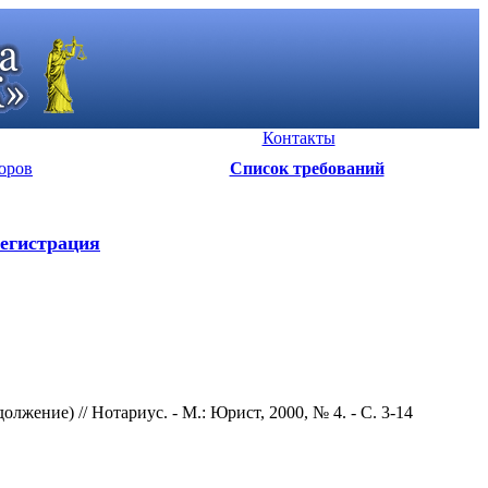
Контакты
оров
Список требований
егистрация
жение) // Нотариус. - М.: Юрист, 2000, № 4. - С. 3-14