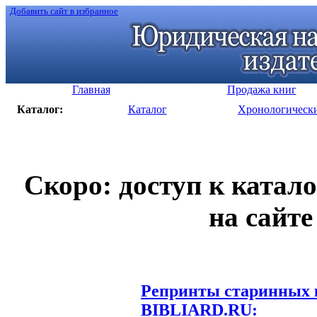
Добавить сайт в избранное
Главная
Продажа книг
Каталог:
Каталог
Хронологическ
Скоро: доступ к катал
на сайте
Репринты старинных к
BIBLIARD.RU: