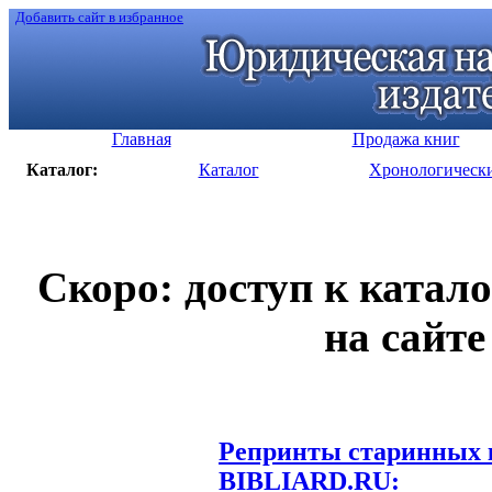
Добавить сайт в избранное
Главная
Продажа книг
Каталог:
Каталог
Хронологическ
Скоро: доступ к катал
на сайте
Репринты старинных к
BIBLIARD.RU: