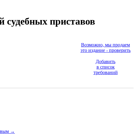
й судебных приставов
Возможно, мы продаем
это издание - проверить
Добавить
в список
требований
ковым
→