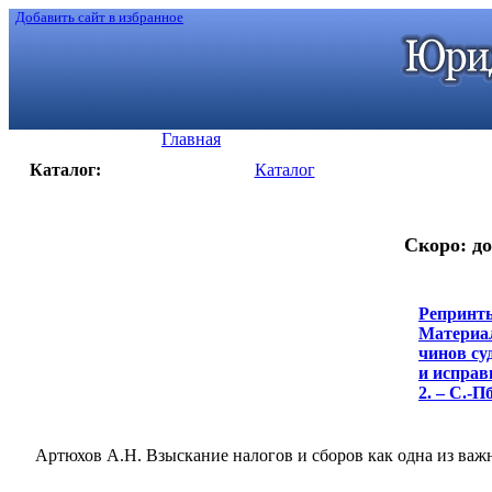
Добавить сайт в избранное
Главная
Каталог:
Каталог
Скоро: до
Репринты
Материал
чинов су
и исправ
2. – С.-П
Артюхов А.Н. Взыскание налогов и сборов как одна из важ