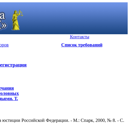
Контакты
оров
Список требований
егистрация
ечания
уголовных
ьями. Т.
юстиции Российской Федерации. - М.: Спарк, 2000, № 8. - С.