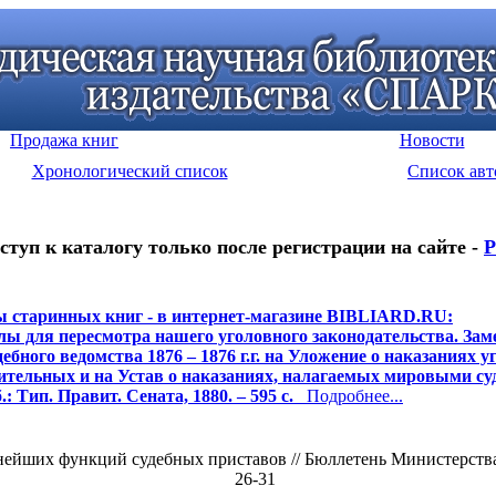
Продажа книг
Новости
Хронологический список
Список авт
ступ к каталогу только после регистрации на сайте -
Р
 старинных книг - в интернет-магазине BIBLIARD.RU:
ы для пересмотра нашего уголовного законодательства. Зам
дебного ведомства 1876 – 1876 г.г. на Уложение о наказаниях 
ительных и на Устав о наказаниях, налагаемых мировыми суд
б.: Тип. Правит. Сената, 1880. – 595 с.
Подробнее...
нейших функций судебных приставов // Бюллетень Министерства 
26-31