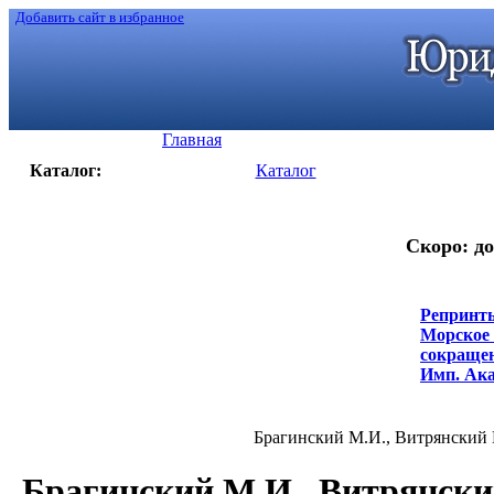
Добавить сайт в избранное
Главная
Каталог:
Каталог
Скоро: до
Репринты
Морское 
сокращени
Имп. Акад
Брагинский М.И., Витрянский В
Брагинский М.И., Витрянски