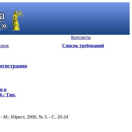
Контакты
оров
Список требований
егистрация
и и
б.: Тип.
М.: Юрист, 2000, № 3. - С. 20-24