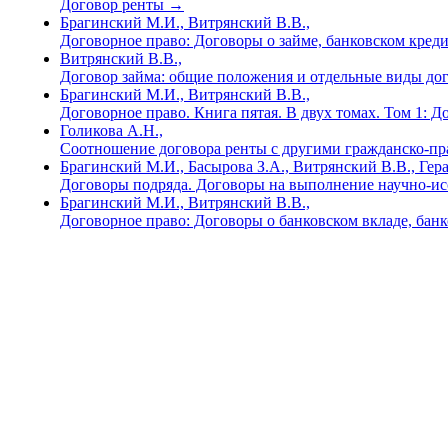
Договор ренты
→
Брагинский М.И., Витрянский В.В.,
Договорное право: Договоры о займе, банковском креди
Витрянский В.В.,
Договор займа: общие положения и отдельные виды до
Брагинский М.И., Витрянский В.В.,
Договорное право. Книга пятая. В двух томах. Том 1: 
Голикова А.Н.,
Соотношение договора ренты с другими гражданско-п
Брагинский М.И., Басырова З.А., Витрянский В.В., Гер
Договоры подряда. Договоры на выполнение научно-ис
Брагинский М.И., Витрянский В.В.,
Договорное право: Договоры о банковском вкладе, банков