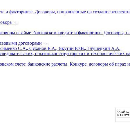
те и факторинге. Договоры, направленные на создание коллектив
говора
→
Договоры о займе, банковском кредите и факторинге. Договоры,
равовыми договорами
→
асименко С.А., Суханов Е.А., Якутин Ю.В., Глушецкий А.А.,
следовательских, опытно-конструкторских и технологических р
ском счете; банковские расчеты. Конкурс, договоры об играх и п