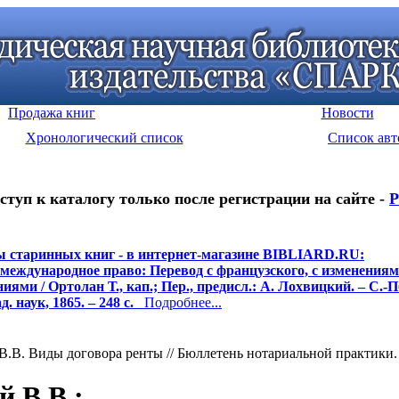
Продажа книг
Новости
Хронологический список
Список авт
ступ к каталогу только после регистрации на сайте -
Р
 старинных книг - в интернет-магазине BIBLIARD.RU:
международное право: Перевод с французского, с изменениям
ями / Ортолан Т., кап.; Пер., предисл.: А. Лохвицкий. – С.-П
. наук, 1865. – 248 с.
Подробнее...
.В. Виды договора ренты // Бюллетень нотариальной практики. - 
й В.В.
: