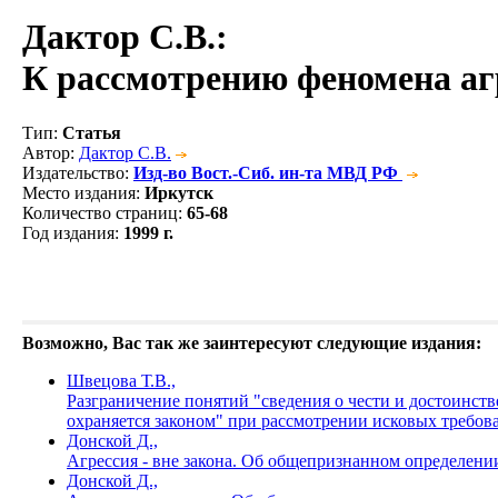
Дактор С.В.
:
К рассмотрению феномена аг
Тип
:
Статья
Автор
:
Дактор С.В.
Издательство
:
Изд-во Вост.-Сиб. ин-та МВД РФ
Место издания
:
Иркутск
Количество страниц
:
65-68
Год издания
:
1999 г.
Возможно, Вас так же заинтересуют следующие издания:
Швецова Т.В.,
Разграничение понятий "сведения о чести и достоинств
охраняется законом" при рассмотрении исковых требова
Донской Д.,
Агрессия - вне закона. Об общепризнанном определени
Донской Д.,