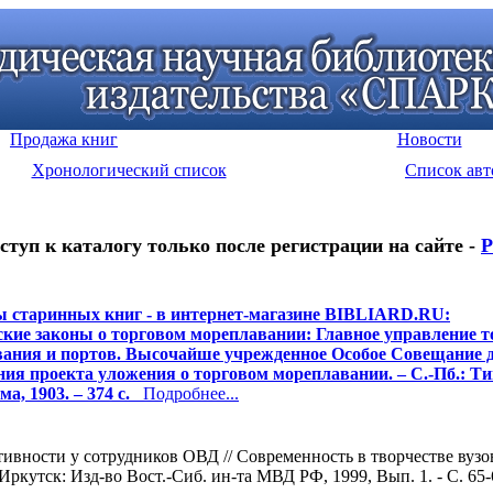
Продажа книг
Новости
Хронологический список
Список авт
ступ к каталогу только после регистрации на сайте -
Р
 старинных книг - в интернет-магазине BIBLIARD.RU:
кие законы о торговом мореплавании: Главное управление т
ания и портов. Высочайше учрежденное Особое Совещание 
ния проекта уложения о торговом мореплавании. – С.-Пб.: Ти
, 1903. – 374 с.
Подробнее...
тивности у сотрудников ОВД // Современность в творчестве вуз
Иркутск: Изд-во Вост.-Сиб. ин-та МВД РФ, 1999, Вып. 1. - С. 65-