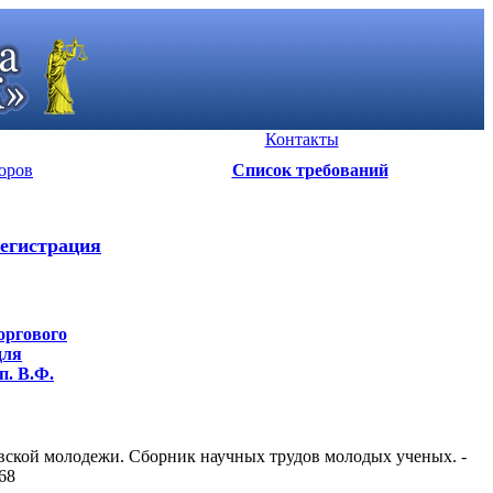
Контакты
оров
Список требований
егистрация
оргового
для
п. В.Ф.
овской молодежи. Сборник научных трудов молодых ученых. -
68