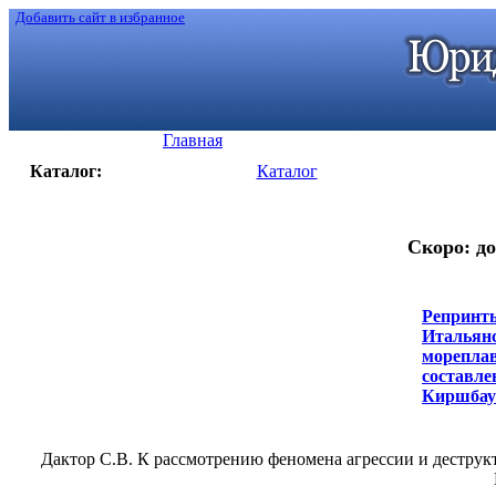
Добавить сайт в избранное
Главная
Каталог:
Каталог
Скоро: до
Репринты
Итальянс
мореплав
составле
Киршбаума
Дактор С.В. К рассмотрению феномена агрессии и деструк