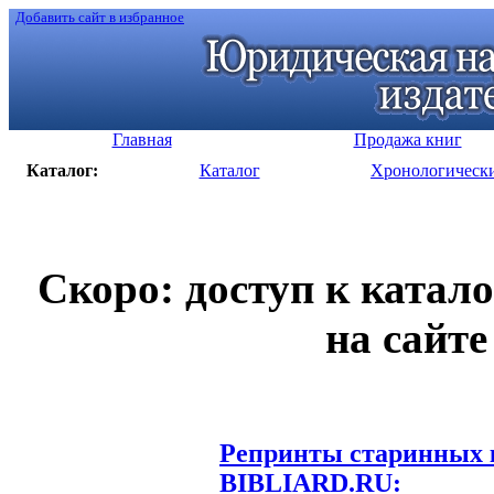
Добавить сайт в избранное
Главная
Продажа книг
Каталог:
Каталог
Хронологическ
Скоро: доступ к катал
на сайте
Репринты старинных к
BIBLIARD.RU: