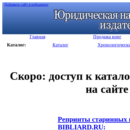
Добавить сайт в избранное
Главная
Продажа книг
Каталог:
Каталог
Хронологическ
Скоро: доступ к катал
на сайте
Репринты старинных к
BIBLIARD.RU: