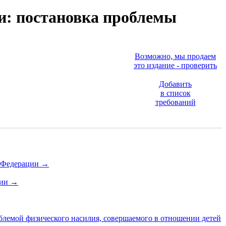
и: постановка проблемы
Возможно, мы продаем
это издание - проверить
Добавить
в список
требований
й Федерации
→
ции
→
облемой физического насилия, совершаемого в отношении детей