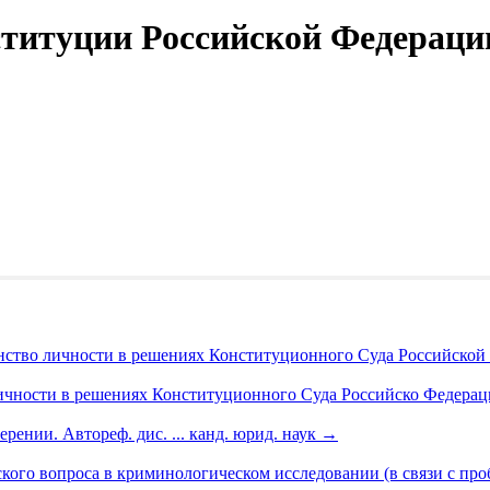
ституции Российской Федераци
инство личности в решениях Конституционного Суда Российско
личности в решениях Конституционного Суда Российско Федера
ении. Автореф. дис. ... канд. юрид. наук
→
кого вопроса в криминологическом исследовании (в связи с пр