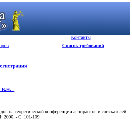
Контакты
оров
Список требований
егистрация
 В.Н. –
адов на теоретической конференции аспирантов и соискателей
 2000. - С. 101-109