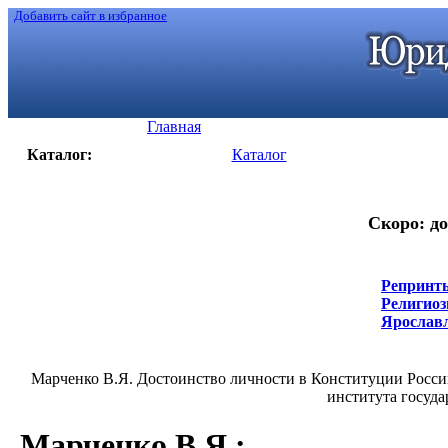
Добавить сайт в избранное
Главная
Каталог:
Каталог
Скоро: до
Репринты
Религиоз
Ярославль
Марченко В.Я. Достоинство личности в Конституции Россий
института госуда
Марченко В.Я.
: