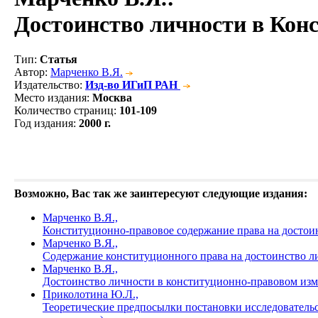
Достоинство личности в Кон
Тип
:
Статья
Автор
:
Марченко В.Я.
Издательство
:
Изд-во ИГиП РАН
Место издания
:
Москва
Количество страниц
:
101-109
Год издания
:
2000 г.
Возможно, Вас так же заинтересуют следующие издания:
Марченко В.Я.,
Конституционно-правовое содержание права на досто
Марченко В.Я.,
Содержание конституционного права на достоинство 
Марченко В.Я.,
Достоинство личности в конституционно-правовом измер
Приколотина Ю.Л.,
Теоретические предпосылки постановки исследовательс