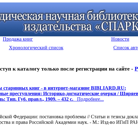
Продажа книг
Новости
Хронологический список
Список авт
ступ к каталогу только после регистрации на сайте -
Р
 старинных книг - в интернет-магазине BIBLIARD.RU:
ные преступления: Историко-догматические очерки / Ширяев
: Тип. Губ. правл., 1909. – 432 с.
Подробнее...
ской Федерации: постановка проблемы // Статьи и тезисы докл
рства и права Российской Академии наук. - М.: Изд-во ИГиП РАН,