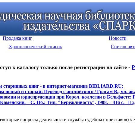
Продажа книг
Новости
Хронологический список
Список авт
ступ к каталогу только после регистрации на сайте -
Р
 старинных книг - в интернет-магазине BIBLIARD.RU:
м новый и старый: Перевод с английского / Грагам В., чл. ака
кономии и юриспруденции при Корол. коллегии в Бельфасте; П
Каменский. – С.-Пб.: Тип. "Бережливость", 1908. – 416 с.
Подр
екоторые вопросы деятельности службы судебных приставов) // 