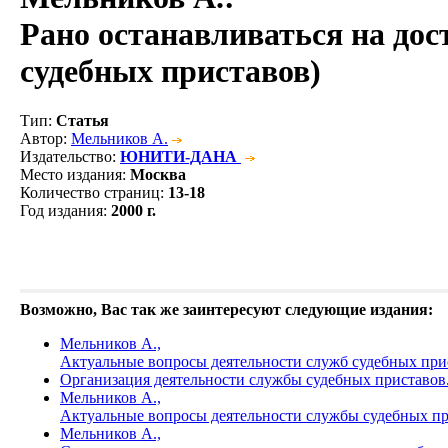
Рано останавливаться на до
судебных приставов)
Тип
:
Статья
Автор
:
Мельников А.
Издательство
:
ЮНИТИ-ДАНА
Место издания
:
Москва
Количество страниц
:
13-18
Год издания
:
2000 г.
Возможно, Вас так же заинтересуют следующие издания:
Мельников А.,
Актуальные вопросы деятельности служб судебных при
Организация деятельности службы судебных приставов
Мельников А.,
Актуальные вопросы деятельности службы судебных п
Мельников А.,