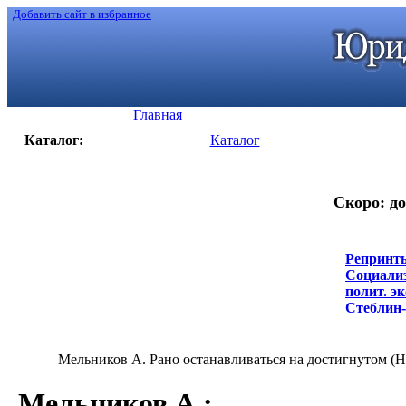
Добавить сайт в избранное
Главная
Каталог:
Каталог
Скоро: до
Репринты
Социализ
полит. э
Стеблин-
Мельников А. Рано останавливаться на достигнутом (Н
Мельников А.
: