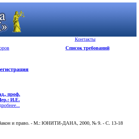
Контакты
оров
Список требований
егистрация
д., проф.
ер.: И.Е.
обнее...
Закон и право. - М.: ЮНИТИ-ДАНА, 2000, № 9. - С. 13-18