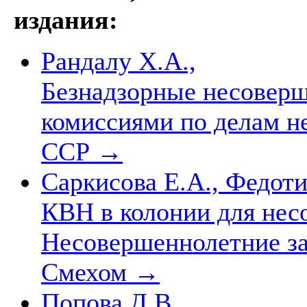
издания:
Рандалу Х.А.,
Безнадзорные несоверш
комиссиями по делам н
ССР
→
Саркисова Е.А., Федоти
КВН в колонии для нес
Несовершеннолетние з
Смехом
→
Попова Д.В.,