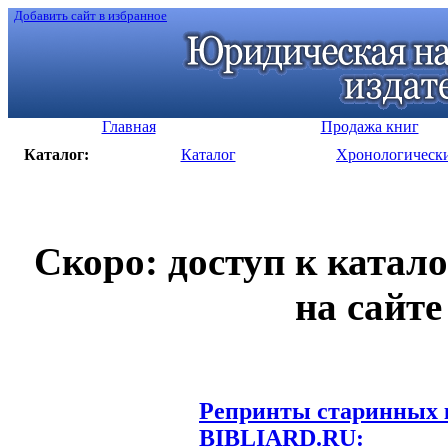
Добавить сайт в избранное
Главная
Продажа книг
Каталог:
Каталог
Хронологическ
Скоро: доступ к катал
на сайте
Репринты старинных к
BIBLIARD.RU: